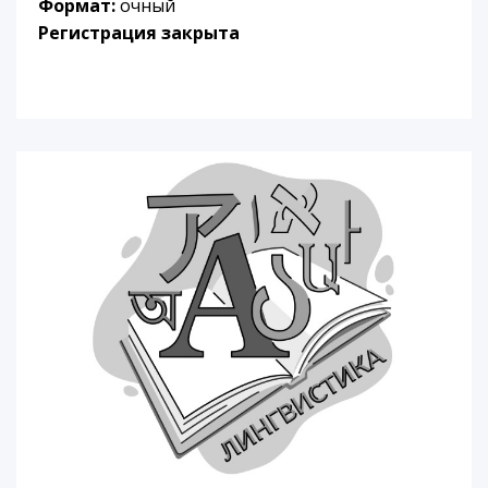
Формат:
очный
Регистрация закрыта