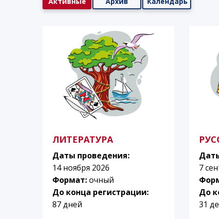
Активные
Архив
Календарь
ЛИТЕРАТУРА
РУС
Даты проведения:
Даты
14 ноября 2026
7 се
Формат:
очный
Фор
До конца регистрации:
До к
87 дней
31 д