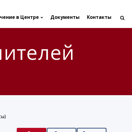
чение в Центре
Документы
Контакты
чителей
сы)