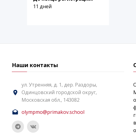
11 дней
Наши контакты
ул. Утренняя, д. 1, дер. Раздоры,
Одинцовский городской округ,
Московская обл., 143082
о
ф
olympmo@primakov.school
г