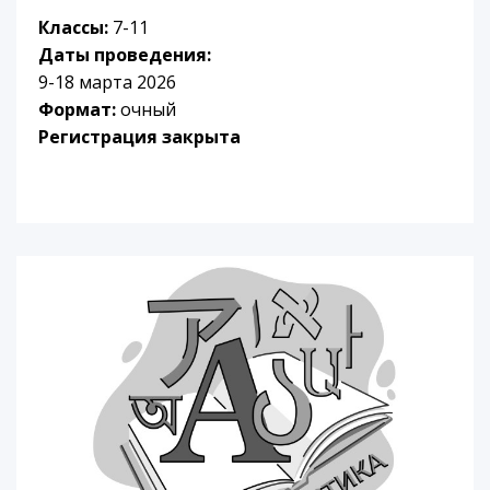
Классы:
7-11
Даты проведения:
9-18 марта 2026
Формат:
очный
Регистрация закрыта