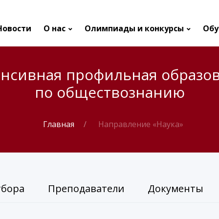
Новости
О нас
Олимпиады и конкурсы
Обу
енсивная профильная образо
по обществознанию
Главная
Направление «Наука»
тбора
Преподаватели
Документы