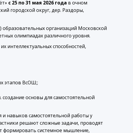
лёт»
c 25 по 31 мая 2026 года
в очном
кий городской округ, дер. Раздоры,
 г.) образовательных организаций Московской
тных олимпиадах различного уровня.
их интеллектуальных способностей,
х этапов ВсОШ;;
. создание основы для самостоятельной
 и навыков самостоятельной работы у
астники решают сложные задачи, проводят
ают формировать системное мышление,