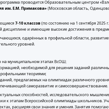
программа проводится Образовательным центром «Вз
я им. Е.М. Примакова»
(Московская область, Одинцовс
ающиеся
7-10 классов
(по состоянию на 1 сентября 2025
й дисциплине и имеющие высокие достижения в предме
чающихся, одарённых в профильной области, развитие 
ельного уровней.
ю на муниципальном этапах ВсОШ;
ормацией, необходимой для решения заданий различны
профильными теориями;
даний, предлагаемых на олимпиадах различного уровня
еспечивающей саморазвитие и самосовершенствование.
ктуальных способностей, исследовательского мышления
ки к этапам Всероссийской олимпиады школьников. Уч
ектах, расширяя свои знания и умения. Занятия помог