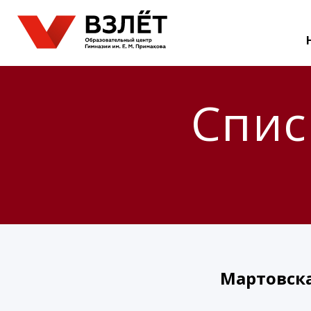
Спис
Мартовска