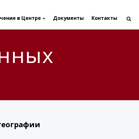
чение в Центре
Документы
Контакты
енных
 географии