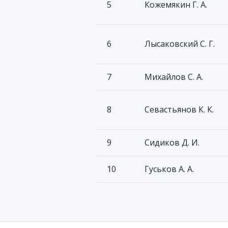
5
Кожемякин Г. А.
6
Лысаковский С. Г.
7
Михайлов С. А.
8
Севастьянов К. К.
9
Сидиков Д. И.
10
Гуськов А. А.