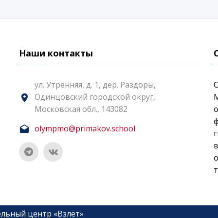
Наши контакты
ул. Утренняя, д. 1, дер. Раздоры,
Одинцовский городской округ,
Московская обл., 143082
о
ф
olympmo@primakov.school
г
т
льный центр «Взлёт»