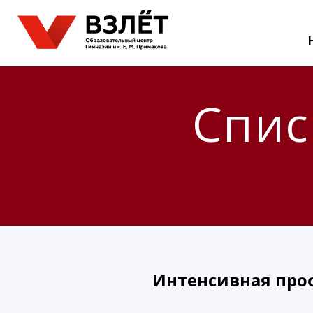
Спис
Интенсивная про