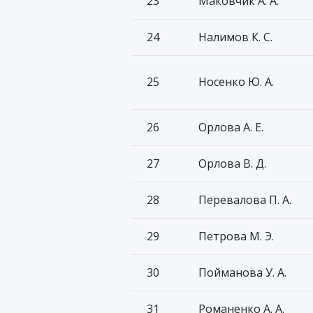
23
Маковчик А. А.
24
Налимов К. С.
25
Носенко Ю. А.
26
Орлова А. Е.
27
Орлова В. Д.
28
Перевалова П. А.
29
Петрова М. Э.
30
Пойманова У. А.
31
Романенко А. А.