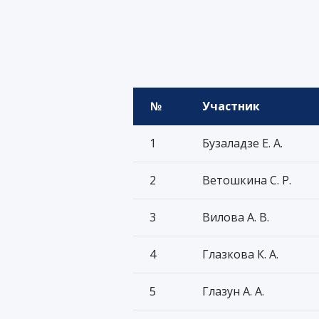
№
Участник
1
Бузаладзе Е. А.
2
Ветошкина С. Р.
3
Вилова А. В.
4
Глазкова К. А.
5
Глазун А. А.