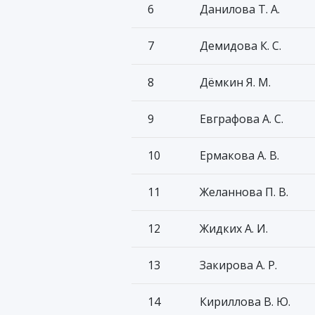
6
Данилова Т. А.
7
Демидова К. С.
8
Дёмкин Я. М.
9
Евграфова А. С.
10
Ермакова А. В.
11
Желаннова П. В.
12
Жидких А. И.
13
Закирова А. Р.
14
Кириллова В. Ю.