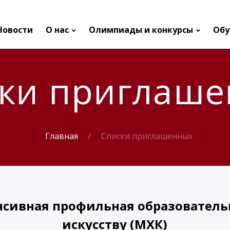
Новости
О нас
Олимпиады и конкурсы
Обу
ки приглаш
Главная
Списки приглашенных
нсивная профильная образователь
искусству (МХК)