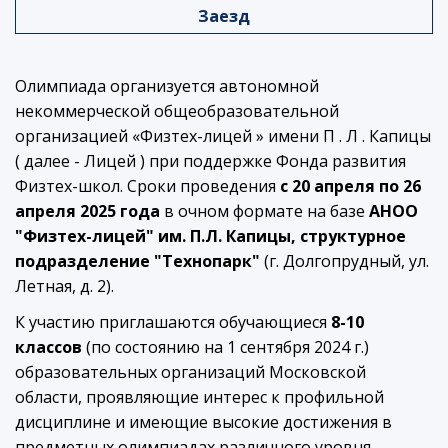
Заезд
Олимпиада организуется автономной
некоммерческой общеобразовательной
организацией «Физтех-лицей » имени П . Л . Капицы
( далее - Лицей ) при поддержке Фонда развития
Физтех-школ. Сроки проведения
c 20 апреля по 26
апреля 2025 года
в очном формате на базе
АНОО
"Физтех-лицей" им. П.Л. Капицы, структурное
подразделение "Технопарк"
(г. Долгопрудный, ул.
Летная, д. 2).
К участию приглашаются обучающиеся
8-10
классов
(по состоянию на 1 сентября 2024 г.)
образовательных организаций Московской
области, проявляющие интерес к профильной
дисциплине и имеющие высокие достижения в
предметных олимпиадах различного уровня.