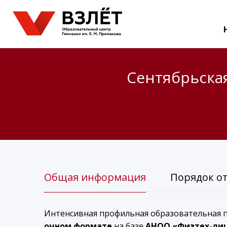
Сентябрьска
Общая информация
Порядок о
Интенсивная профильная образовательная 
очном формате
на базе
АНОО «Физтех-лиц