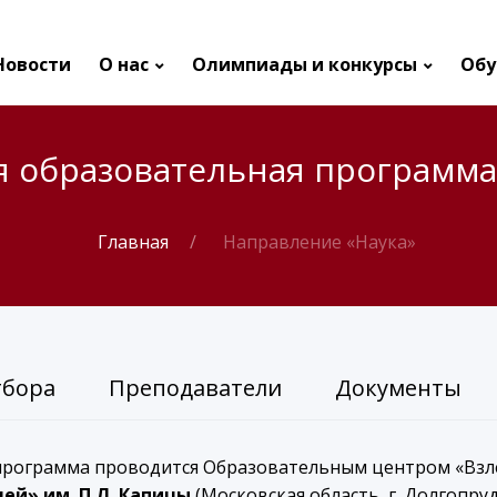
Новости
О нас
Олимпиады и конкурсы
Обу
я образовательная программа
Главная
Направление «Наука»
тбора
Преподаватели
Документы
программа проводится Образовательным центром «Вз
ей» им. П.Л. Капицы
(Московская область, г. Долгопрудны