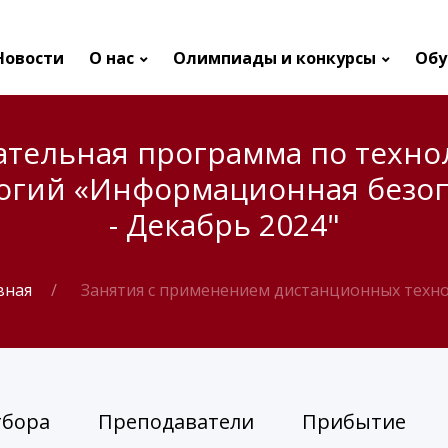
Новости
О нас
Олимпиады и конкурсы
Обу
ательная программа по техно
огий «Информационная безопа
- Декабрь 2024"
вная
Занятия с применением дистанционных техн
тбора
Преподаватели
Прибытие