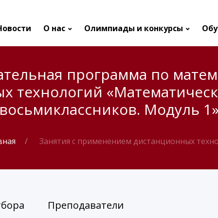
Новости
О нас
Олимпиады и конкурсы
Обу
ательная программа по матем
х технологий «Математическ
восьмиклассников. Модуль 1
вная
Занятия с применением дистанционных техн
тбора
Преподаватели