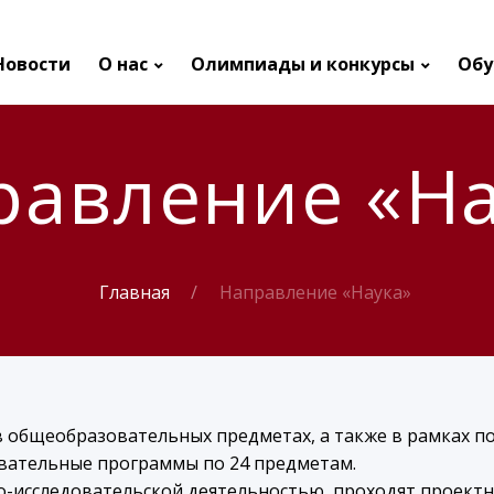
Новости
О нас
Олимпиады и конкурсы
Обу
равление «На
Главная
Направление «Наука»
 общеобразовательных предметах, а также в рамках п
вательные программы по 24 предметам.
чно-исследовательской деятельностью, проходят проек