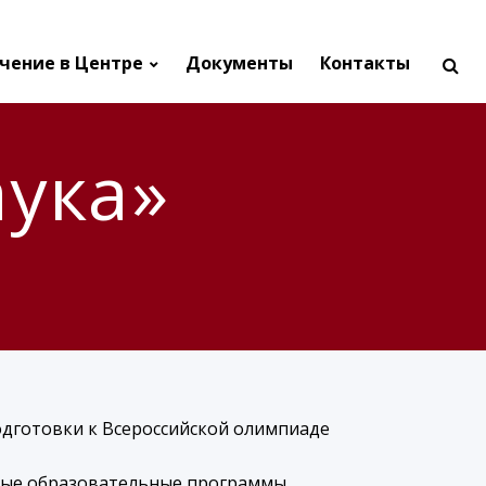
чение в Центре
Документы
Контакты
ука»
одготовки к Всероссийской олимпиаде
тные образовательные программы.