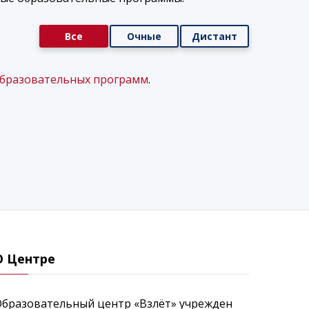
Все
Очные
Дистант
образовательных программ
.
О Центре
Образовательный центр «Взлёт» учрежден