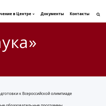
чение в Центре
Документы
Контакты
ука»
одготовки к Всероссийской олимпиаде
тные образовательные программы.