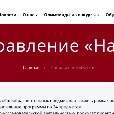
Новости
О нас
Олимпиады и конкурсы
Обу
равление «На
Главная
Направление «Наука»
 общеобразовательных предметах, а также в рамках п
вательные программы по 24 предметам.
чно-исследовательской деятельностью, проходят проек