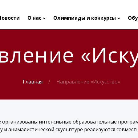
Новости
О нас
Олимпиады и конкурсы
Обу
вление «Иску
Главная
Направление «Искусство»
е организованы интенсивные образовательные програ
у и анималистической скульптуре реализуются совместн