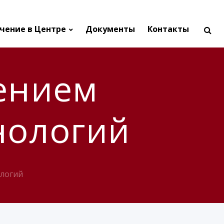
чение в Центре
Документы
Контакты
ением
нологий
ологий