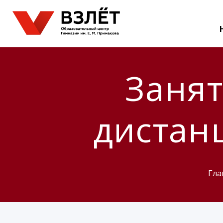
Заня
дистан
Гла