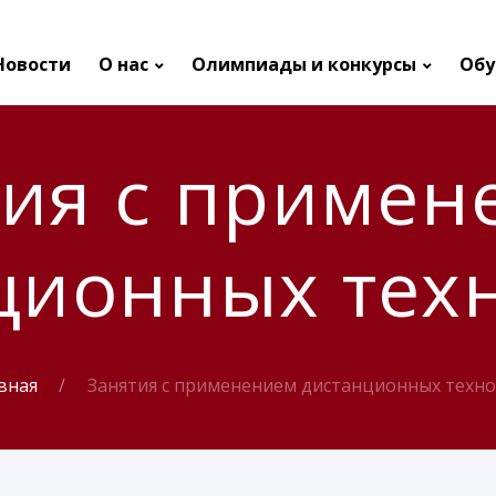
Новости
О нас
Олимпиады и конкурсы
Обу
тия с примен
ционных тех
вная
Занятия с применением дистанционных техн